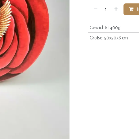
I
Gewicht
:
1400g
Größe
:
50x50x6 cm