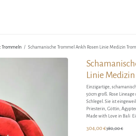
Über mich
Events
Kurse
Mentoring
Yoga-Produkte
& Trommeln
Schamanische Trommel Ankh Rosen Linie Medizin Tro
Schamanisch
Linie Medizi
Einzigartige, schamanis
50cm groß. Rose Lineage
Schlegel. Sie ist eingewe
Priesterin, Göttin, Ägypte
Made with Love in Bali Ei
304,00
€
380,00
€