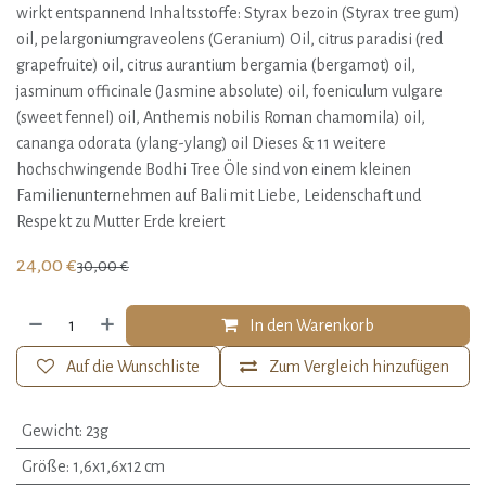
wirkt entspannend Inhaltsstoffe: Styrax bezoin (Styrax tree gum)
oil, pelargoniumgraveolens (Geranium) Oil, citrus paradisi (red
grapefruite) oil, citrus aurantium bergamia (bergamot) oil,
jasminum officinale (Jasmine absolute) oil, foeniculum vulgare
(sweet fennel) oil, Anthemis nobilis Roman chamomila) oil,
cananga odorata (ylang-ylang) oil Dieses & 11 weitere
hochschwingende Bodhi Tree Öle sind von einem kleinen
Familienunternehmen auf Bali mit Liebe, Leidenschaft und
Respekt zu Mutter Erde kreiert
24,00
€
30,00
€
In den Warenkorb
Auf die Wunschliste
Zum Vergleich hinzufügen
Gewicht
:
23g
Größe
:
1,6x1,6x12 cm