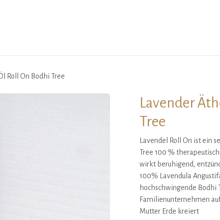
Über mich
Events
Kurse
Mentoring
Yoga-Produkte
Öl Roll On Bodhi Tree
Lavender Äthe
Tree
Lavendel Roll On ist ein
Tree 100 % therapeutisch
wirkt beruhigend, entzü
100% Lavendula Angustifal
hochschwingende Bodhi T
Familienunternehmen auf 
Mutter Erde kreiert