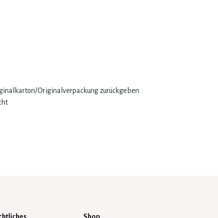
iginalkarton/Originalverpackung zurückgeben
cht
chtliches
Shop