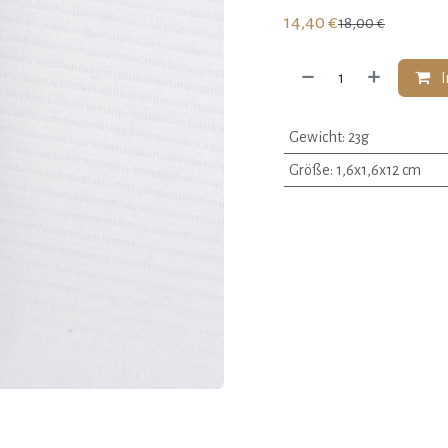
14,40
€
18,00
€
I
Gewicht
:
23g
Größe
:
1,6x1,6x12 cm